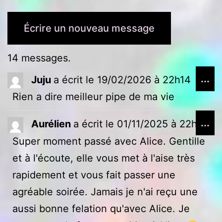
14 messages.
Ou
...
Juju
a écrit le
19/02/2026
à
22h14
ce
Rien a dire meilleur pipe de ma vie
bo
Ou
mé
...
Aurélien
a écrit le
01/11/2025
à
22h19
ce
Super moment passé avec Alice. Gentille
bo
et à l'écoute, elle vous met à l'aise très
mé
rapidement et vous fait passer une
agréable soirée. Jamais je n'ai reçu une
aussi bonne felation qu'avec Alice. Je