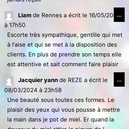
Ou
...
Liam
de
Rennes
a écrit le
16/05/2024
ce
à
17h50
bo
Escorte très sympathique, gentille qui met
mé
à l'aise et qui se met à la disposition des
clients. En plus de prendre son temps elle
est attentive et sait comment faire plaisir
Ou
...
Jacquier yann
de
REZE
a écrit le
ce
08/03/2024
à
23h58
bo
Une beauté sous toutes ces formes. Le
mé
plaisir des yeux qui vous pousse à mettre
la main dans je pot de miel. Er quand la