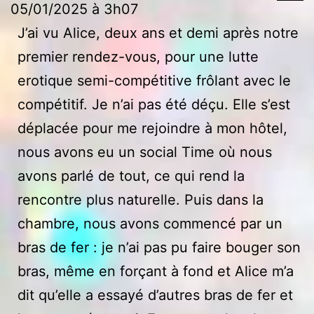
ce
05/01/2025
à
3h07
bo
J’ai vu Alice, deux ans et demi après notre
mé
premier rendez-vous, pour une lutte
erotique semi-compétitive frôlant avec le
compétitif. Je n’ai pas été déçu. Elle s’est
déplacée pour me rejoindre à mon hôtel,
nous avons eu un social Time où nous
avons parlé de tout, ce qui rend la
rencontre plus naturelle. Puis dans la
chambre, nous avons commencé par un
bras de fer : je n’ai pas pu faire bouger son
bras, même en forçant à fond et Alice m’a
dit qu’elle a essayé d’autres bras de fer et