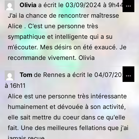
Ou
...
Olivia
a écrit le
03/09/2024
à
9h44
ce
J’ai la chance de rencontrer maîtresse
bo
Alice . C’est une personne très
mé
sympathique et intelligente qui a su
m’écouter. Mes désirs on été exaucé. Je
recommande vivement. Olivia
Ou
...
Tom
de
Rennes
a écrit le
04/07/2024
ce
à
16h11
bo
Alice est une personne très intéressante
mé
humainement et dévouée à son activité,
elle sait mettre du coeur dans ce qu'elle
fait. Une des meilleures fellations que j'ai
jamais reçue