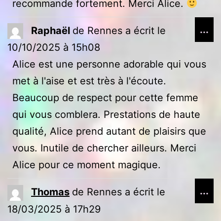
recommande fortement. Merci Alice.
Ou
...
Raphaël
de
Rennes
a écrit le
ce
10/10/2025
à
15h08
bo
Alice est une personne adorable qui vous
mé
met à l'aise et est très à l'écoute.
Beaucoup de respect pour cette femme
qui vous comblera. Prestations de haute
qualité, Alice prend autant de plaisirs que
vous. Inutile de chercher ailleurs. Merci
Alice pour ce moment magique.
Ou
...
Thomas
de
Rennes
a écrit le
ce
18/03/2025
à
17h29
bo