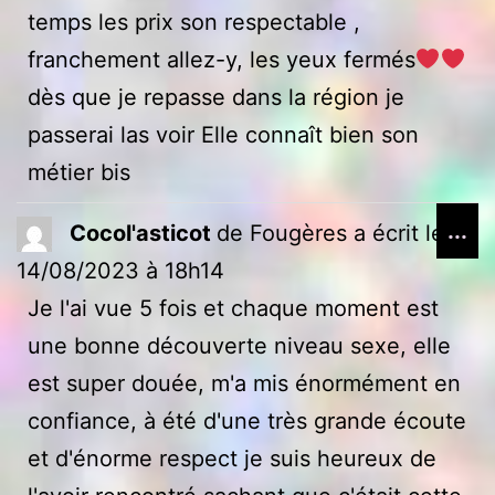
mé
temps les prix son respectable ,
franchement allez-y, les yeux fermés
dès que je repasse dans la région je
passerai las voir Elle connaît bien son
métier bis
Ou
...
Cocol'asticot
de
Fougères
a écrit le
ce
14/08/2023
à
18h14
bo
Je l'ai vue 5 fois et chaque moment est
mé
une bonne découverte niveau sexe, elle
est super douée, m'a mis énormément en
confiance, à été d'une très grande écoute
et d'énorme respect je suis heureux de