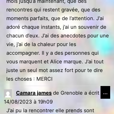
mois jusqu’à maintenant, que des
rencontres qui restent gravée, que des
moments parfaits, que de l’attention. J’ai
adoré chaque instants, j’ai un souvenir de
chacun d’eux. J’ai des anecdotes pour une
vie, j’ai de la chaleur pour les
accompagner. Il y a des personnes qui
vous marquent et Alice marque. J’ai tout
juste un seul mot assez fort pour te dire
les choses : MERCI
Ou
...
Camara james
de
Grenoble
a écrit le
ce
14/08/2023
à
19h09
bo
J’ai pu la rencontrer elle prends sont