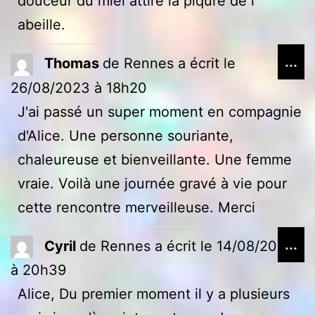
douceur du miel attire la piqure de l
abeille.
Ou
...
Thomas
de
Rennes
a écrit le
ce
26/08/2023
à
18h20
bo
J'ai passé un super moment en compagnie
mé
d'Alice. Une personne souriante,
chaleureuse et bienveillante. Une femme
vraie. Voilà une journée gravé à vie pour
cette rencontre merveilleuse. Merci
Ou
...
Cyril
de
Rennes
a écrit le
14/08/2023
ce
à
20h39
bo
Alice, Du premier moment il y a plusieurs
mé