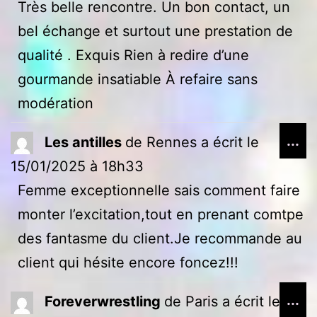
Très belle rencontre. Un bon contact, un
mé
bel échange et surtout une prestation de
qualité . Exquis Rien à redire d’une
gourmande insatiable À refaire sans
modération
Ou
...
Les antilles
de
Rennes
a écrit le
ce
15/01/2025
à
18h33
bo
Femme exceptionnelle sais comment faire
mé
monter l’excitation,tout en prenant comtpe
des fantasme du client.Je recommande au
client qui hésite encore foncez!!!
Ou
...
Foreverwrestling
de
Paris
a écrit le